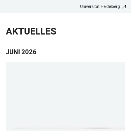
Universität Heidelberg
ZUM
HAUPTNAVIGATION
WEBSEITENSUCHE
LINKS
HAUPTINHALT
ÖFFNEN
ÖFFNEN
ZUR
AKTUELLES
BARRIEREFREIHEIT
JUNI 2026