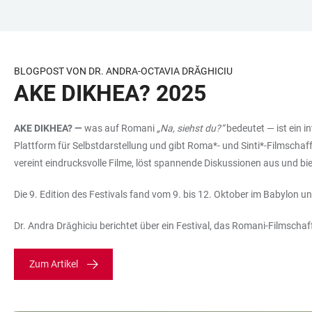
ZUM
HAUPTNAVIGATION
WEBSEITENSUCHE
LINKS
HAUPTINHALT
ÖFFNEN
ÖFFNEN
ZUR
BARRIEREFREIHEIT
BLOGPOST VON DR. ANDRA-OCTAVIA DRĂGHICIU
AKE DIKHEA? 2025
AKE DIKHEA? —
was auf Romani
„Na, siehst du?“
bedeutet — ist ein in
Plattform für Selbstdarstellung und gibt Roma*- und Sinti*-Filmschaf
vereint eindrucksvolle Filme, löst spannende Diskussionen aus und bie
Die 9. Edition des Festivals fand vom 9. bis 12. Oktober im Babylon 
Dr. Andra Drăghiciu berichtet über ein Festival, das Romani-Filmschaff
Zum Artikel