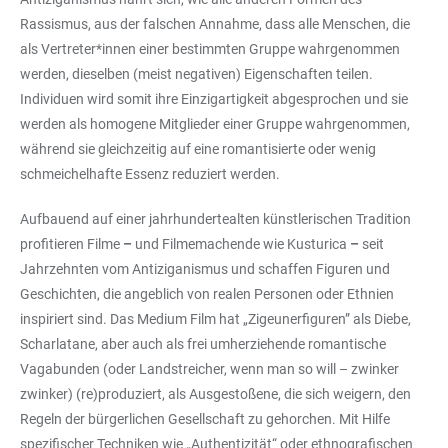
Rassismus, aus der falschen Annahme, dass alle Menschen, die
als Vertreter*innen einer bestimmten Gruppe wahrgenommen
werden, dieselben (meist negativen) Eigenschaften teilen.
Individuen wird somit ihre Einzigartigkeit abgesprochen und sie
werden als homogene Mitglieder einer Gruppe wahrgenommen,
während sie gleichzeitig auf eine romantisierte oder wenig
schmeichelhafte Essenz reduziert werden.
Aufbauend auf einer jahrhundertealten künstlerischen Tradition
profitieren Filme
–
und Filmemachende wie Kusturica
–
seit
Jahrzehnten vom Antiziganismus und schaffen Figuren und
Geschichten, die angeblich von realen Personen oder Ethnien
inspiriert sind. Das Medium Film hat „Zigeunerfiguren” als Diebe,
Scharlatane, aber auch als frei umherziehende romantische
Vagabunden (oder Landstreicher, wenn man so will – zwinker
zwinker) (re)produziert, als Ausgestoßene, die sich weigern, den
Regeln der bürgerlichen Gesellschaft zu gehorchen. Mit Hilfe
spezifischer Techniken wie „Authentizität“ oder ethnografischen