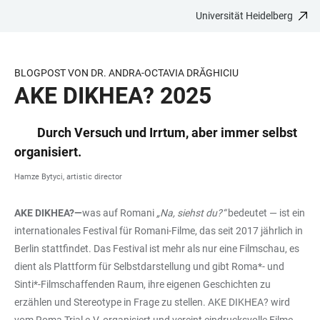
Universität Heidelberg
ZUM
HAUPTNAVIGATION
WEBSEITENSUCHE
LINKS
HAUPTINHALT
ÖFFNEN
ÖFFNEN
ZUR
BARRIEREFREIHEIT
BLOGPOST VON DR. ANDRA-OCTAVIA DRĂGHICIU
AKE DIKHEA? 2025
Durch Versuch und Irrtum, aber immer selbst
organisiert.
Hamze Bytyci, artistic director
AKE DIKHEA?—
was auf Romani
„Na, siehst du?“
bedeutet — ist ein
internationales Festival für Romani-Filme, das seit 2017 jährlich in
Berlin stattfindet. Das Festival ist mehr als nur eine Filmschau, es
dient als Plattform für Selbstdarstellung und gibt Roma*- und
Sinti*-Filmschaffenden Raum, ihre eigenen Geschichten zu
erzählen und Stereotype in Frage zu stellen. AKE DIKHEA? wird