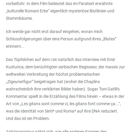
vorbeifuhr. In dem Film bedeutet das im Paratext erwähnte
„kulturelle Romani Erbe“ eigentlich mysteriöse Blutlinien und
Stammbäume.
Ich werde gar nicht erst darauf eingehen, woran mich
Schlussfolgerungen über eine Person aufgrund ihres „Blutes”
erinnern...
Das Tüpfelchen auf dem i ist natürlich das Interview mit Emir
Kusturica, dem berüchtigten serbischen Regisseur, der massiv zur
weltweiten Verbreitung der höchst problematischen
„Zigeunerfigur” beigetragen hat (woher die Chaplins
wahrscheinlich ihre verklärten Bilder haben). Sogar Toni Gatlifs
Kommentar spielt in die Erzählung des Films hinein – etwas in der
Art von „Les gitans sont comme ci, les gitans font comme ça...“,
was die Identität von Sinti* und Roma* auf ihre DNA reduziert.
Und das ist ein Problem.
Antiziganismus nährt sich, wie alle anderen Formen des