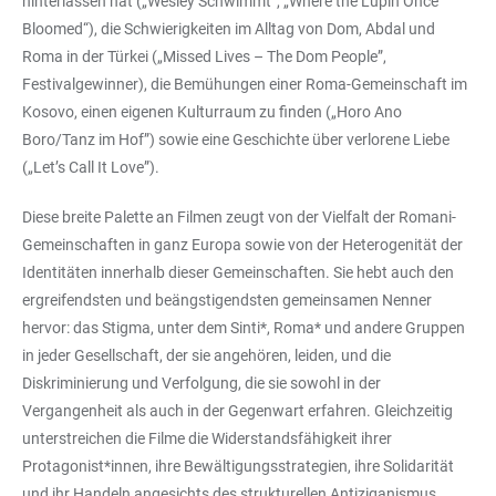
hinterlassen hat („Wesley Schwimmt“, „Where the Lupin Once
Bloomed“), die Schwierigkeiten im Alltag von Dom, Abdal und
Roma in der Türkei („Missed Lives – The Dom People”,
Festivalgewinner), die Bemühungen einer Roma-Gemeinschaft im
Kosovo, einen eigenen Kulturraum zu finden („Horo Ano
Boro/Tanz im Hof”) sowie eine Geschichte über verlorene Liebe
(„Let’s Call It Love”).
Diese breite Palette an Filmen zeugt von der Vielfalt der Romani-
Gemeinschaften in ganz Europa sowie von der Heterogenität der
Identitäten innerhalb dieser Gemeinschaften. Sie hebt auch den
ergreifendsten und beängstigendsten gemeinsamen Nenner
hervor: das Stigma, unter dem Sinti*, Roma* und andere Gruppen
in jeder Gesellschaft, der sie angehören, leiden, und die
Diskriminierung und Verfolgung, die sie sowohl in der
Vergangenheit als auch in der Gegenwart erfahren. Gleichzeitig
unterstreichen die Filme die Widerstandsfähigkeit ihrer
Protagonist*innen, ihre Bewältigungsstrategien, ihre Solidarität
und ihr Handeln angesichts des strukturellen Antiziganismus.