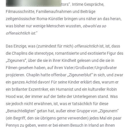
Romani Erbe des „Großen Diktators“. Intime Gespräche,
Filmausschnitte, Familienaufnahmen und Beiträge
zeitgenössischer Roma-Künstler bringen uns näher an das heran,
was bisher nur wenige Menschen wussten,
obwohl es so
offensichtlich ist
.“
Das Einzige, was (zumindest für mich)
offensichtlich
ist, ist, dass
die Chaplins die stereotype, romantisierte und exotisierte Figur des
„Zigeuners”, über die sie in ihrer Kindheit gelesen und die sie in
Filmen gesehen haben, auf ihren Vater/Großvater/Urgroßvater
projizieren. Chaplin hatte offenbar „Zigeunerblut” in sich, und zwar
ein ganzes Achtel davon! Für seine Kinder erklärt dies, warum er
ein brillanter Exzentriker, ein Humanist und ein kultureller Robin
Hood war, der immer auf der Seite der Unterlegenen stand. Was
sie jedoch nicht erwähnen, ist, was er tatsächlich für diese
„Benachteiligten“ getan hat, außer einer Gruppe von „Zigeunern“
(ein Begriff, den sie übrigens gerne verwenden) jedes Mal ein paar
Pennys zu geben, wenn er bei einem Besuch in Irland an ihnen