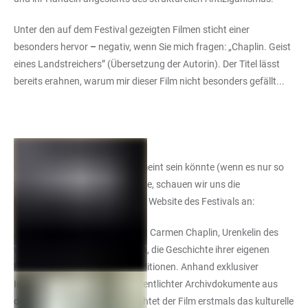
Unter den auf dem Festival gezeigten Filmen sticht einer
besonders hervor
–
negativ, wenn Sie mich fragen: „Chaplin. Geist
eines Landstreichers” (Übersetzung der Autorin). Der Titel lässt
bereits erahnen, warum mir dieser Film nicht besonders gefällt...
Da der Titel jedoch ironisch gemeint sein könnte (wenn es nur so
wäre!) oder Clickbait sein könnte, schauen wir uns die
Beschreibung des Films auf der Website des Festivals an:
„In ihrem Langfilmdebüt erzählt Carmen Chaplin, Urenkelin des
weltberühmten Charles Chaplin, die Geschichte ihrer eigenen
Familie, ihrer Herkunft und Traditionen. Anhand exklusiver
Interviews und bisher unveröffentlichter Archivdokumente aus
dem Nachlass Chaplins beleuchtet der Film erstmals das kulturelle