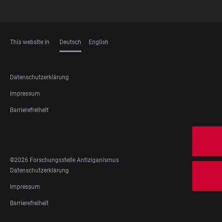
This website in
Deutsch
English
SPRACHEN
FOOTER
Datenschutzerklärung
LEGAL
Impressum
Barrierefreiheit
FOOTER
SOCIAL
MEDIA
©2026 Forschungsstelle Antiziganismus
FOOTER
Datenschutzerklärung
LEGAL
Impressum
Barrierefreiheit