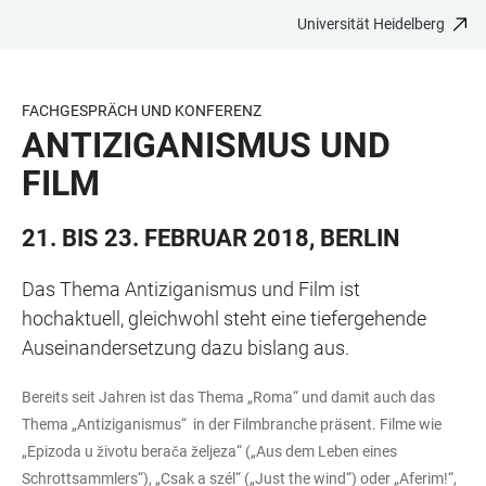
Universität Heidelberg
ZUM
HAUPTNAVIGATION
WEBSEITENSUCHE
LINKS
HAUPTINHALT
ÖFFNEN
ÖFFNEN
ZUR
BARRIEREFREIHEIT
FACHGESPRÄCH UND KONFERENZ
ANTIZIGANISMUS UND
FILM
21. BIS 23. FEBRUAR 2018, BERLIN
Das Thema Antiziganismus und Film ist
hochaktuell, gleichwohl steht eine tiefergehende
Auseinandersetzung dazu bislang aus.
Bereits seit Jahren ist das Thema „Roma“ und damit auch das
Thema „Antiziganismus“ in der Filmbranche präsent. Filme wie
„Epizoda u životu berača željeza“ („Aus dem Leben eines
Schrottsammlers“), „Csak a szél“ („Just the wind“) oder „Aferim!“,