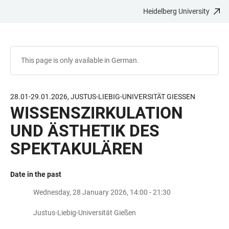
Heidelberg University
JUMP
OPEN
OPEN
ACCESSIBILITY
TO
MAIN
SEARCH
LINKS
MAIN
NAVIGATION
FORM
CONTENT
This page is only available in German.
28.01-29.01.2026, JUSTUS-LIEBIG-UNIVERSITÄT GIESSEN
WISSENSZIRKULATION
UND ÄSTHETIK DES
SPEKTAKULÄREN
Date in the past
Wednesday, 28 January 2026, 14:00 - 21:30
Justus-Liebig-Universität Gießen