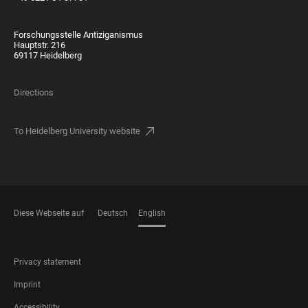
Forschungsstelle Antiziganismus
Hauptstr. 216
69117 Heidelberg
Directions
To Heidelberg University website
Diese Webseite auf
Deutsch
English
LANGUAGES
FOOTER
Privacy statement
LEGAL
Imprint
Accessibility