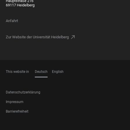
Hauptstraße 216
69117 Heidelberg
Anfahrt
Zur Website der Universität Heidelberg
This website in
Deutsch
English
SPRACHEN
FOOTER
Datenschutzerklärung
LEGAL
Impressum
Barrierefreiheit
FOOTER