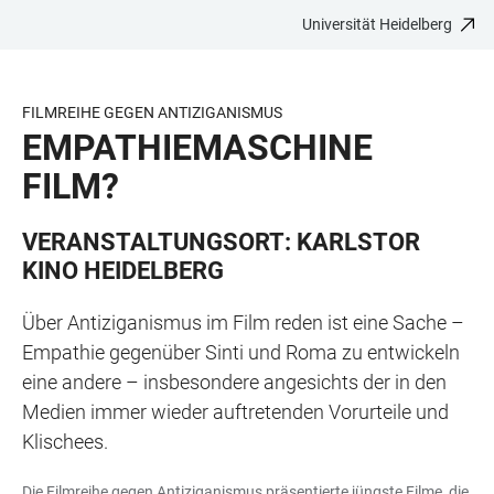
Universität Heidelberg
ZUM
HAUPTNAVIGATION
WEBSEITENSUCHE
LINKS
HAUPTINHALT
ÖFFNEN
ÖFFNEN
ZUR
BARRIEREFREIHEIT
FILMREIHE GEGEN ANTIZIGANISMUS
EMPATHIEMASCHINE
FILM?
VERANSTALTUNGSORT: KARLSTOR
KINO HEIDELBERG
Über Antiziganismus im Film reden ist eine Sache –
Empathie gegenüber Sinti und Roma zu entwickeln
eine andere – insbesondere angesichts der in den
Medien immer wieder auftretenden Vorurteile und
Klischees.
Die Filmreihe gegen Antiziganismus präsentierte jüngste Filme, die