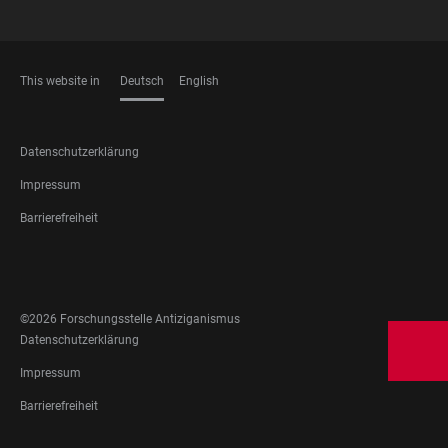
This website in
Deutsch
English
SPRACHEN
FOOTER
Datenschutzerklärung
LEGAL
Impressum
Barrierefreiheit
FOOTER
SOCIAL
MEDIA
©2026 Forschungsstelle Antiziganismus
FOOTER
Datenschutzerklärung
LEGAL
Impressum
Barrierefreiheit