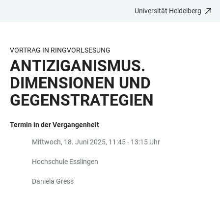
Universität Heidelberg
ZUM
HAUPTNAVIGATION
WEBSEITENSUCHE
LINKS
HAUPTINHALT
ÖFFNEN
ÖFFNEN
ZUR
BARRIEREFREIHEIT
VORTRAG IN RINGVORLSESUNG
ANTIZIGANISMUS.
DIMENSIONEN UND
GEGENSTRATEGIEN
Termin in der Vergangenheit
Mittwoch, 18. Juni 2025, 11:45 - 13:15 Uhr
Hochschule Esslingen
Daniela Gress