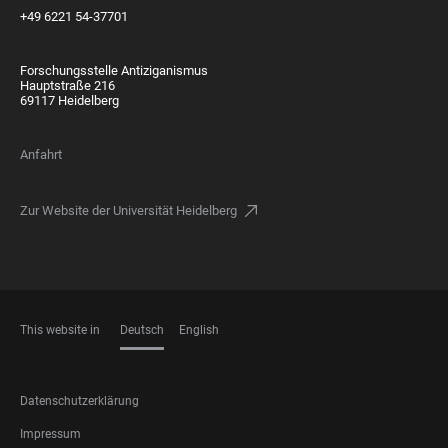
+49 6221 54-37701
Forschungsstelle Antiziganismus
Hauptstraße 216
69117 Heidelberg
Anfahrt
Zur Website der Universität Heidelberg
This website in
Deutsch
English
SPRACHEN
FOOTER
Datenschutzerklärung
LEGAL
Impressum