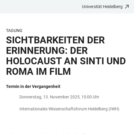
Universität Heidelberg
ZUM
HAUPTNAVIGATION
WEBSEITENSUCHE
LINKS
HAUPTINHALT
ÖFFNEN
ÖFFNEN
ZUR
BARRIEREFREIHEIT
TAGUNG
SICHTBARKEITEN DER
ERINNERUNG: DER
HOLOCAUST AN SINTI UND
ROMA IM FILM
Termin in der Vergangenheit
Donnerstag, 13. November 2025, 10:00 Uhr
Internationales Wissenschaftsforum Heidelberg (IWH)