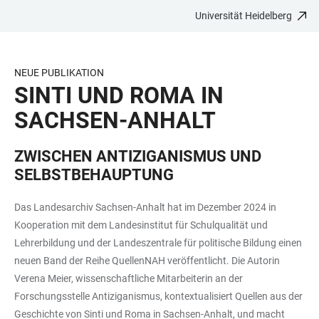
Universität Heidelberg
ZUM
HAUPTNAVIGATION
WEBSEITENSUCHE
LINKS
HAUPTINHALT
ÖFFNEN
ÖFFNEN
ZUR
BARRIEREFREIHEIT
NEUE PUBLIKATION
SINTI UND ROMA IN
SACHSEN-ANHALT
ZWISCHEN ANTIZIGANISMUS UND
SELBSTBEHAUPTUNG
Das Landesarchiv Sachsen-Anhalt hat im Dezember 2024 in
Kooperation mit dem Landesinstitut für Schulqualität und
Lehrerbildung und der Landeszentrale für politische Bildung einen
neuen Band der Reihe QuellenNAH veröffentlicht. Die Autorin
Verena Meier, wissenschaftliche Mitarbeiterin an der
Forschungsstelle Antiziganismus, kontextualisiert Quellen aus der
Geschichte von Sinti und Roma in Sachsen-Anhalt, und macht