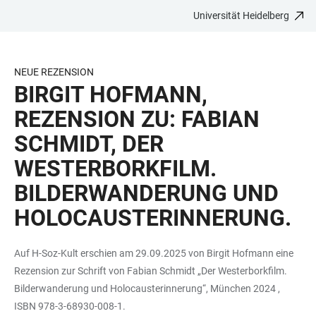
Universität Heidelberg
ZUM
HAUPTNAVIGATION
WEBSEITENSUCHE
LINKS
HAUPTINHALT
ÖFFNEN
ÖFFNEN
ZUR
BARRIEREFREIHEIT
NEUE REZENSION
BIRGIT HOFMANN,
REZENSION ZU: FABIAN
SCHMIDT, DER
WESTERBORKFILM.
BILDERWANDERUNG UND
HOLOCAUSTERINNERUNG.
Auf H-Soz-Kult erschien am 29.09.2025 von Birgit Hofmann eine
Rezension zur Schrift von Fabian Schmidt „Der Westerborkfilm.
Bilderwanderung und Holocausterinnerung“, München 2024 ,
ISBN 978-3-68930-008-1.