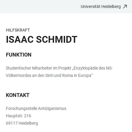
Universität Heidelberg
ZUM
HAUPTNAVIGATION
WEBSEITENSUCHE
LINKS
HAUPTINHALT
ÖFFNEN
ÖFFNEN
ZUR
BARRIEREFREIHEIT
HILFSKRAFT
ISAAC SCHMIDT
FUNKTION
Studentischer Mitarbeiter im Projekt „Enzyklopädie des NS-
Völkermordes an den Sinti und Roma in Europa“
KONTAKT
Forschungsstelle Antiziganismus
Hauptstr. 216
69117 Heidelberg