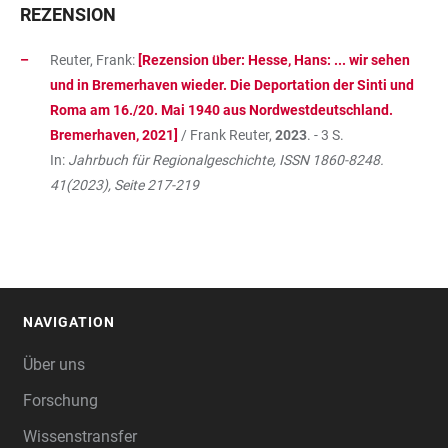
REZENSION
Reuter, Frank:
[Rezension über: Hesse, Hans: ... wir sehen
und in Bremerhaven wieder. Die Deportation der Sinti und
Roma am 16./20. Mai 1940 aus Nordwestdeutschland.
Bremerhaven, 2021]
/ Frank Reuter,
2023
. - 3 S.
In:
Jahrbuch für Regionalgeschichte, ISSN 1860-8248.
41(2023), Seite 217-219
NAVIGATION
FOOTER
Über uns
Forschung
Wissenstransfer