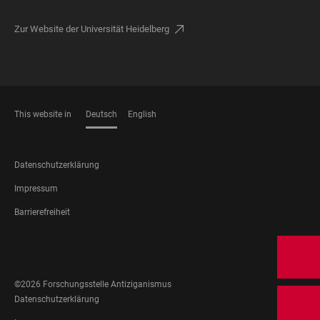
Zur Website der Universität Heidelberg
This website in
Deutsch
English
SPRACHEN
FOOTER
Datenschutzerklärung
LEGAL
Impressum
Barrierefreiheit
FOOTER
SOCIAL
MEDIA
©2026 Forschungsstelle Antiziganismus
FOOTER
Datenschutzerklärung
LEGAL