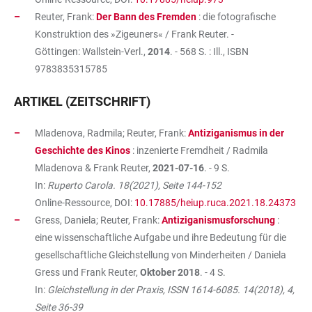
Reuter, Frank:
Der Bann des Fremden
: die fotografische
Konstruktion des »Zigeuners« / Frank Reuter. -
Göttingen: Wallstein-Verl.,
2014
. - 568 S. : Ill., ISBN
9783835315785
ARTIKEL (ZEITSCHRIFT)
Mladenova, Radmila; Reuter, Frank:
Antiziganismus in der
Geschichte des Kinos
: inzenierte Fremdheit / Radmila
Mladenova & Frank Reuter,
2021-07-16
. - 9 S.
In:
Ruperto Carola. 18(2021), Seite 144-152
Online-Ressource, DOI:
10.17885/heiup.ruca.2021.18.24373
Gress, Daniela; Reuter, Frank:
Antiziganismusforschung
:
eine wissenschaftliche Aufgabe und ihre Bedeutung für die
gesellschaftliche Gleichstellung von Minderheiten / Daniela
Gress und Frank Reuter,
Oktober 2018
. - 4 S.
In:
Gleichstellung in der Praxis, ISSN 1614-6085. 14(2018), 4,
Seite 36-39