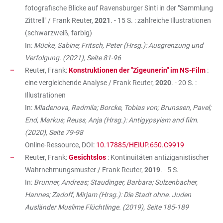
fotografische Blicke auf Ravensburger Sinti in der "Sammlung
Zittrell" / Frank Reuter,
2021
. - 15 S. : zahlreiche Illustrationen
(schwarzweiß, farbig)
In:
Mücke, Sabine; Fritsch, Peter (Hrsg.): Ausgrenzung und
Verfolgung. (2021), Seite 81-96
Reuter, Frank:
Konstruktionen der "Zigeunerin" im NS-Film
:
eine vergleichende Analyse / Frank Reuter,
2020
. - 20 S. :
Illustrationen
In:
Mladenova, Radmila; Borcke, Tobias von; Brunssen, Pavel;
End, Markus; Reuss, Anja (Hrsg.): Antigypsyism and film.
(2020), Seite 79-98
Online-Ressource, DOI:
10.17885/HEIUP.650.C9919
Reuter, Frank:
Gesichtslos
: Kontinuitäten antiziganistischer
Wahrnehmungsmuster / Frank Reuter,
2019
. - 5 S.
In:
Brunner, Andreas; Staudinger, Barbara; Sulzenbacher,
Hannes; Zadoff, Mirjam (Hrsg.): Die Stadt ohne. Juden
Ausländer Muslime Flüchtlinge. (2019), Seite 185-189