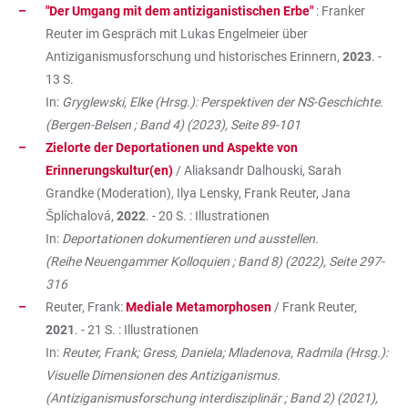
"Der Umgang mit dem antiziganistischen Erbe"
: Franker
Reuter im Gespräch mit Lukas Engelmeier über
Antiziganismusforschung und historisches Erinnern,
2023
. -
13 S.
In:
Gryglewski, Elke (Hrsg.): Perspektiven der NS-Geschichte.
(Bergen-Belsen ; Band 4) (2023), Seite 89-101
Zielorte der Deportationen und Aspekte von
Erinnerungskultur(en)
/ Aliaksandr Dalhouski, Sarah
Grandke (Moderation), Ilya Lensky, Frank Reuter, Jana
Šplíchalová,
2022
. - 20 S. : Illustrationen
In:
Deportationen dokumentieren und ausstellen.
(Reihe Neuengammer Kolloquien ; Band 8) (2022), Seite 297-
316
Reuter, Frank:
Mediale Metamorphosen
/ Frank Reuter,
2021
. - 21 S. : Illustrationen
In:
Reuter, Frank; Gress, Daniela; Mladenova, Radmila (Hrsg.):
Visuelle Dimensionen des Antiziganismus.
(Antiziganismusforschung interdisziplinär ; Band 2) (2021),