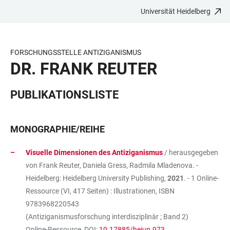
Universität Heidelberg
ZUM
HAUPTNAVIGATION
WEBSEITENSUCHE
LINKS
HAUPTINHALT
ÖFFNEN
ÖFFNEN
ZUR
BARRIEREFREIHEIT
FORSCHUNGSSTELLE ANTIZIGANISMUS
DR. FRANK REUTER
PUBLIKATIONSLISTE
MONOGRAPHIE/REIHE
Visuelle Dimensionen des Antiziganismus
/ herausgegeben
von Frank Reuter, Daniela Gress, Radmila Mladenova. -
Heidelberg: Heidelberg University Publishing,
2021
. - 1 Online-
Ressource (VI, 417 Seiten) : Illustrationen, ISBN
9783968220543
(Antiziganismusforschung interdisziplinär ; Band 2)
Online-Ressource, DOI:
10.17885/heiup.973