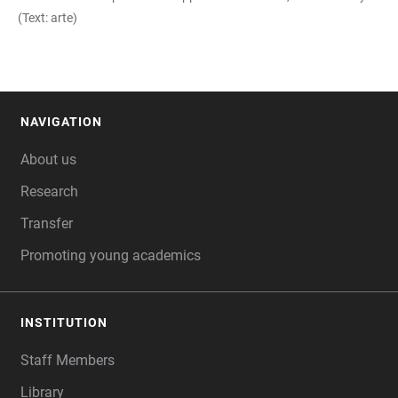
(Text: arte)
NAVIGATION
FOOTER
About us
Research
Transfer
Promoting young academics
INSTITUTION
Staff Members
Library