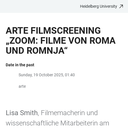
Heidelberg University
JUMP
OPEN
OPEN
ACCESSIBILITY
TO
MAIN
SEARCH
LINKS
MAIN
NAVIGATION
FORM
ARTE FILMSCREENING
CONTENT
„ZOOM: FILME VON ROMA
UND ROMNJA“
Date in the past
Sunday, 19 October 2025, 01:40
arte
Lisa Smith
, Filmemacherin und
wissenschaftliche Mitarbeiterin am