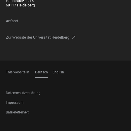
Hauptstraße 216
69117 Heidelberg
Anfahrt
Zur Website der Universität Heidelberg
This website in
Deutsch
English
SPRACHEN
FOOTER
Datenschutzerklärung
LEGAL
Impressum
Barrierefreiheit
FOOTER