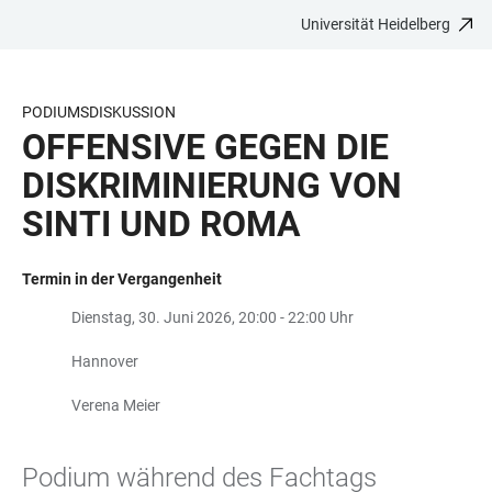
Universität Heidelberg
ZUM
HAUPTNAVIGATION
WEBSEITENSUCHE
LINKS
HAUPTINHALT
ÖFFNEN
ÖFFNEN
ZUR
BARRIEREFREIHEIT
PODIUMSDISKUSSION
OFFENSIVE GEGEN DIE
DISKRIMINIERUNG VON
SINTI UND ROMA
Termin in der Vergangenheit
Dienstag, 30. Juni 2026, 20:00 - 22:00 Uhr
Hannover
Verena Meier
Podium während des Fachtags