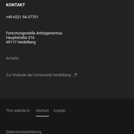
KONTAKT
+49 6221 54-37701
Forschungsstelle Antiziganismus
Hauptstraße 216
69117 Heidelberg
Anfahrt
Zur Website der Universität Heidelberg
This website in
Deutsch
English
SPRACHEN
FOOTER
Datenschutzerklärung