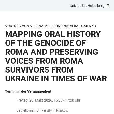
Universität Heidelberg
ZUM
HAUPTNAVIGATION
WEBSEITENSUCHE
LINKS
HAUPTINHALT
ÖFFNEN
ÖFFNEN
ZUR
BARRIEREFREIHEIT
VORTRAG VON VERENA MEIER UND NATALIIA TOMENKO
MAPPING ORAL HISTORY
OF THE GENOCIDE OF
ROMA AND PRESERVING
VOICES FROM ROMA
SURVIVORS FROM
UKRAINE IN TIMES OF WAR
Termin in der Vergangenheit
Freitag, 20. März 2026, 15:30 - 17:00 Uhr
Jagiellonian University in Kraków