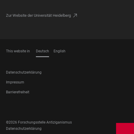
Zur Website der Universität Heidelberg
This website in
Deutsch
English
SPRACHEN
FOOTER
Datenschutzerklärung
LEGAL
Impressum
Barrierefreiheit
FOOTER
SOCIAL
MEDIA
©2026 Forschungsstelle Antiziganismus
FOOTER
Datenschutzerklärung