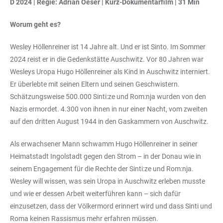
D 2024 | Regie: Adrian Oeser | Kurz-Dokumentarfilm | 31 Min
Worum geht es?
Wesley Höllenreiner ist 14 Jahre alt. Und er ist Sinto. Im Sommer
2024 reist er in die Gedenkstätte Auschwitz. Vor 80 Jahren war
Wesleys Uropa Hugo Höllenreiner als Kind in Auschwitz interniert.
Er überlebte mit seinen Eltern und seinen Geschwistern.
Schätzungsweise 500.000 Sinti:ze und Rom:nja wurden von den
Nazis ermordet. 4.300 von ihnen in nur einer Nacht, vom zweiten
auf den dritten August 1944 in den Gaskammern von Auschwitz.
Als erwachsener Mann schwamm Hugo Höllenreiner in seiner
Heimatstadt Ingolstadt gegen den Strom – in der Donau wie in
seinem Engagement für die Rechte der Sinti:ze und Rom:nja.
Wesley will wissen, was sein Uropa in Auschwitz erleben musste
und wie er dessen Arbeit weiterführen kann – sich dafür
einzusetzen, dass der Völkermord erinnert wird und dass Sinti und
Roma keinen Rassismus mehr erfahren müssen.