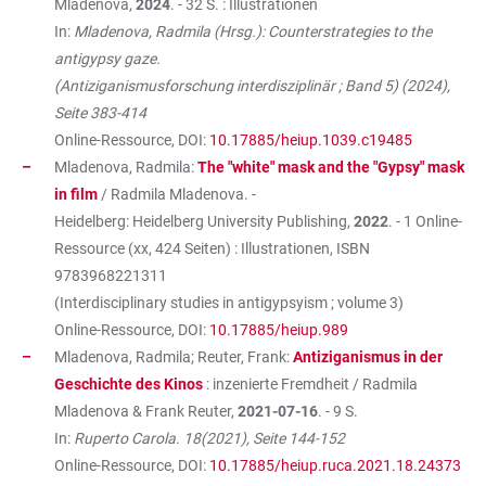
Mladenova,
2024
. - 32 S. : Illustrationen
In:
Mladenova, Radmila (Hrsg.): Counterstrategies to the
antigypsy gaze.
(Antiziganismusforschung interdisziplinär ; Band 5) (2024),
Seite 383-414
Online-Ressource, DOI:
10.17885/heiup.1039.c19485
Mladenova, Radmila:
The "white" mask and the "Gypsy" mask
in film
/ Radmila Mladenova. -
Heidelberg: Heidelberg University Publishing,
2022
. - 1 Online-
Ressource (xx, 424 Seiten) : Illustrationen, ISBN
9783968221311
(Interdisciplinary studies in antigypsyism ; volume 3)
Online-Ressource, DOI:
10.17885/heiup.989
Mladenova, Radmila; Reuter, Frank:
Antiziganismus in der
Geschichte des Kinos
: inzenierte Fremdheit / Radmila
Mladenova & Frank Reuter,
2021-07-16
. - 9 S.
In:
Ruperto Carola. 18(2021), Seite 144-152
Online-Ressource, DOI:
10.17885/heiup.ruca.2021.18.24373