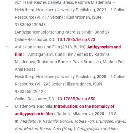
von Frank Reuter, Daniela Gress, Radmila Mladenova. -
Heidelberg: Heidelberg University Publishing,
2021
. - 1 Online-
Ressource (VI, 417 Seiten) : Illustrationen, ISBN
9783968220543
(Antiziganismusforschung interdisziplinär ; Band 2)
Online-Ressource, DOI:
10.17885/heiup.973
Antiziganismus und Film (2018, Berlin):
Antigypsyism and
film
: = Antiziganismus und Film / edited by Radmila
Mladenova, Tobias von Borcke, Pavel Brunssen, Markus End,
Anja Reuss. -
Heidelberg: Heidelberg University Publishing,
2020
. - 1 Online-
Ressource (VII, 293 Seiten) : Illustrationen, ISBN
9783968220123
Online-Ressource, DOI:
10.17885/heiup.650
Mladenova, Radmila:
Introduction: on the normalcy of
antigypsyism in film
/ Radmila Mladenova,
2020
. - 13 S.
In:
Mladenova, Radmila; Borcke, Tobias von; Brunssen, Pavel;
End, Markus; Reuss, Anja (Hrsg.): Antigypsyism and film.