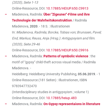
(2020), Seite 1-13
Online-Ressource, DOI:
10.17885/HEIUP.650.C9913
Mladenova, Radmila:
Über "Zigeuner"-Filme und ihre
Technologie der Wahrheitskonstruktion
/ Radmila
Mladenova,
2020
. - 18 S. : Illustrationen
In:
Mladenova, Radmila; Borcke, Tobias von; Brunssen, Pavel;
End, Markus; Reuss, Anja (Hrsg.): Antigypsyism and film.
(2020), Seite 29-46
Online-Ressource, DOI:
10.17885/HEIUP.650.C9916
Mladenova, Radmila:
Patterns of symbolic violence
: the
motif of "gypsy" child-theft across visual media / Radmila
Mladenova. -
Heidelberg: Heidelberg University Publishing,
05.06.2019
. - 1
Online-Ressource (181 Seiten) : Illustrationen, ISBN
9783947732470
(Interdisciplinary studies in antigypsyism ; volume 1)
Online-Ressource, DOI:
10.17885/heiup.483
Mladenova, Radmila:
On Gypsy representaions in literature