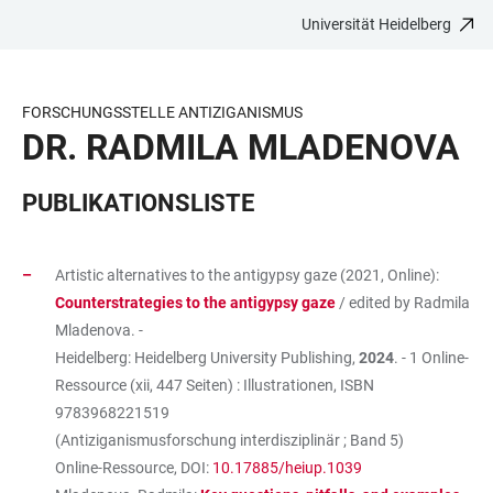
Universität Heidelberg
ZUM
HAUPTNAVIGATION
WEBSEITENSUCHE
LINKS
HAUPTINHALT
ÖFFNEN
ÖFFNEN
ZUR
BARRIEREFREIHEIT
FORSCHUNGSSTELLE ANTIZIGANISMUS
DR. RADMILA MLADENOVA
PUBLIKATIONSLISTE
Artistic alternatives to the antigypsy gaze (2021, Online):
Counterstrategies to the antigypsy gaze
/ edited by Radmila
Mladenova. -
Heidelberg: Heidelberg University Publishing,
2024
. - 1 Online-
Ressource (xii, 447 Seiten) : Illustrationen, ISBN
9783968221519
(Antiziganismusforschung interdisziplinär ; Band 5)
Online-Ressource, DOI:
10.17885/heiup.1039