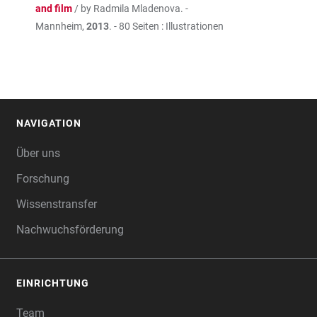
and film
/ by Radmila Mladenova. -
Mannheim,
2013
. - 80 Seiten : Illustrationen
NAVIGATION
FOOTER
Über uns
Forschung
Wissenstransfer
Nachwuchsförderung
EINRICHTUNG
Team