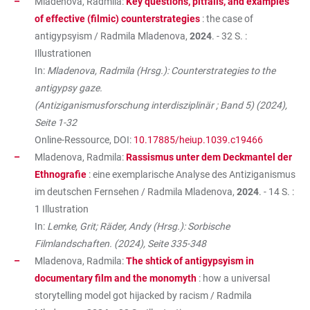
Mladenova, Radmila:
Key questions, pitfalls, and examples
of effective (filmic) counterstrategies
: the case of
antigypsyism / Radmila Mladenova,
2024
. - 32 S. :
Illustrationen
In:
Mladenova, Radmila (Hrsg.): Counterstrategies to the
antigypsy gaze.
(Antiziganismusforschung interdisziplinär ; Band 5) (2024),
Seite 1-32
Online-Ressource, DOI:
10.17885/heiup.1039.c19466
Mladenova, Radmila:
Rassismus unter dem Deckmantel der
Ethnografie
: eine exemplarische Analyse des Antiziganismus
im deutschen Fernsehen / Radmila Mladenova,
2024
. - 14 S. :
1 Illustration
In:
Lemke, Grit; Räder, Andy (Hrsg.): Sorbische
Filmlandschaften. (2024), Seite 335-348
Mladenova, Radmila:
The shtick of antigypsyism in
documentary film and the monomyth
: how a universal
storytelling model got hijacked by racism / Radmila